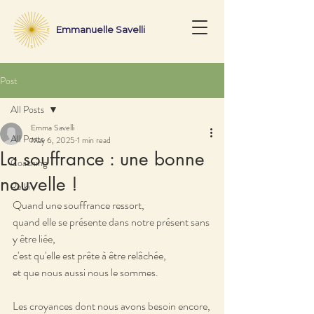
Emmanuelle Savelli
Post
All Posts
Emma Savelli
All Posts
May 6, 2025
1 min read
La souffrance : une bonne
Coaching
nouvelle !
Reiki
Quand une souffrance ressort,
quand elle se présente dans notre présent sans 
y être liée,
c'est qu'elle est prête à être relâchée,
et que nous aussi nous le sommes. 
Les croyances dont nous avons besoin encore,